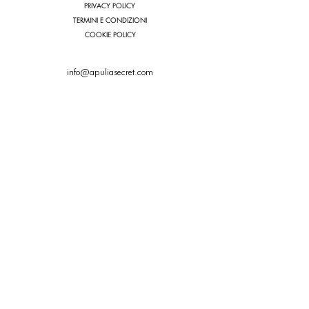
PRIVACY POLICY
TERMINI E CONDIZIONI
COOKIE POLICY
info@apuliasecret.com
ISCRIVITI AD APULIASECRET.COM
e-mail
Iscriviti
©
A P U L I A S E C R E T
2025